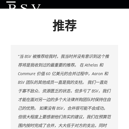
Skip
Open
Close
to
content
推荐
mobile
mobile
menu
menu
“当 BSV 被推荐给我时，我当时并没有意识到这个推
荐将是我收到过的最重要的推荐。 在 Athelas 和
Commure 价值 60 亿美元的合并过程中，Aaron 和
BSV 团队的其他成员一直是我的支柱。 我们一直处
于寡不敌众、资源匮乏的状态，但多亏了 BSV，我们
才能在面对另一边的多个大法律并购团队时保持住自
己的优势。 如果没有 BSV，合并很可能不会成功。
但很大程度上要感谢他们务实的建议，我们在预算范
围内按时完成了合并，大大低于对方的支出，同时